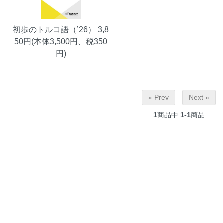
初歩のトルコ語（’26）
3,8
50円(本体3,500円、税350
円)
« Prev
Next »
1
商品中
1-1
商品