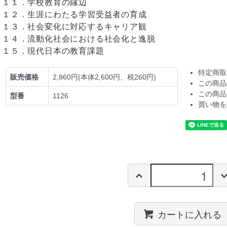
１１．学校教育の縁辺
１２．生涯にわたる学習受益者の育成
１３．社会変化に対応するキャリア観
１４．流動化社会における社会化と逸脱
１５．現代日本の教育課題
特定商取
販売価格
2,860円(本体2,600円、税260円)
この商品
この商品
型番
1126
買い物を
カートに入れる