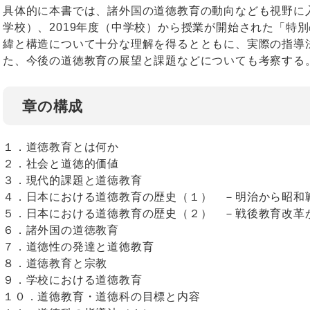
具体的に本書では、諸外国の道徳教育の動向なども視野に入
学校）、2019年度（中学校）から授業が開始された「特
緯と構造について十分な理解を得るとともに、実際の指導
た、今後の道徳教育の展望と課題などについても考察する
章の構成
１．道徳教育とは何か
２．社会と道徳的価値
３．現代的課題と道徳教育
４．日本における道徳教育の歴史（１） －明治から昭和
５．日本における道徳教育の歴史（２） －戦後教育改革
６．諸外国の道徳教育
７．道徳性の発達と道徳教育
８．道徳教育と宗教
９．学校における道徳教育
１０．道徳教育・道徳科の目標と内容