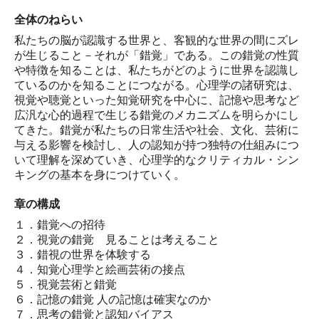
全体のねらい
私たちの脳が認識する世界と、客観的な世界の間にズレ
が生じること－それが「錯覚」である。この錯覚の性質
や特徴を知ることは、私たちがどのように世界を認識し
ているのかを知ることにつながる。心理学の諸研究は、
視覚や聴覚といった知覚研究を中心に、記憶や思考など
広汎な心的過程で生じる錯覚のメカニズムを明らかにし
てきた。錯覚が私たちの日常生活や社会、文化、芸術に
与える影響を検討し、人の認知が持つ独特の仕組みにつ
いて理解を深めていき、心理学的なクリティカル・シン
キングの基本を身につけていく。
章の構成
１．錯覚への招待
２．視覚の錯覚 見ることは考えること
３．錯視の世界を体験する
４．知覚心理学と絵画芸術の接点
５．視覚芸術と錯覚
６．記憶の錯覚 人の記憶は確実なのか
７．思考の錯覚と認知バイアス