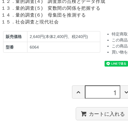
１２．量的調査(４) 調査票の点検とデータ作成
１３．量的調査(５) 変数間の関係を把握する
１４．量的調査(６) 母集団を推測する
１５．社会調査と現代社会
特定商取
販売価格
2,640円(本体2,400円、税240円)
この商品
この商品
型番
6064
買い物を
カートに入れる