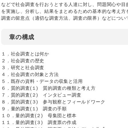
などで社会調査を行おうとする人達に対し、問題関心や目
を実施し、分析し、結果をまとめるための基本的な考え方
調査の留意点（適切な調査方法、調査の限界）などについ
章の構成
１．社会調査とは何か
２．社会調査の歴史
３．研究と社会調査
４．社会調査の対象と方法
５．既存の資料・データの収集と活用
６．質的調査(１) 質的調査の種類と考え方
７．質的調査(２) インタビュー調査
８．質的調査(３) 参与観察とフィールドワーク
９．量的調査(１) 調査の手順
１０．量的調査(２) 母集団と標本
１１．量的調査(３) 調査票の作成