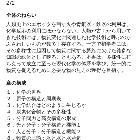
272
全体のねらい
人類史上のエポックを画す火や青銅器・鉄器の利用は、
化学反応の利用にほかならない。人類が古くから用いて
きた技術には、物質変化に関連した化学技術と呼ぶのが
ふさわしいものが数多く存在する。一方で初学者には、
その多様性に起因して物質に関する脈絡に欠けた雑多な
知識の総体として映ることもある。本書は、多様性に打
ち克って成立に至った現代化学の体系を学び、統一的に
物質を捉えるために必要な物の見方の獲得を目指す。
章の構成
１．化学の世界
２．原子の構造と周期表
３．化学結合はどのように生じるか
４．炭素化合物とその多様性
５．分子間力と高次構造の形成
６．光と分子：分子構造と機能１
７．人と分子：分子構造と機能２
８．物質の三態：氷と水と水蒸気