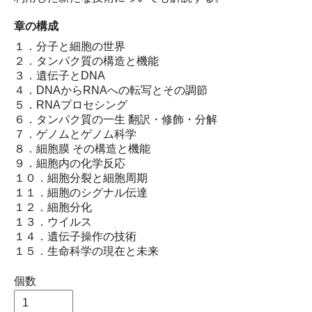
章の構成
１．分子と細胞の世界
２．タンパク質の構造と機能
３．遺伝子とDNA
４．DNAからRNAへの転写とその調節
５．RNAプロセシング
６．タンパク質の一生 翻訳・修飾・分解
７．ゲノムとゲノム科学
８．細胞膜 その構造と機能
９．細胞内の化学反応
１０．細胞分裂と細胞周期
１１．細胞のシグナル伝達
１２．細胞分化
１３．ウイルス
１４．遺伝子操作の技術
１５．生命科学の現在と未来
個数