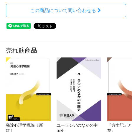
この商品について問い合わせる
売れ筋商品
発達心理学概論〔新
ユーラシアのなかの中
『方丈記』と
訂〕
国史
草』