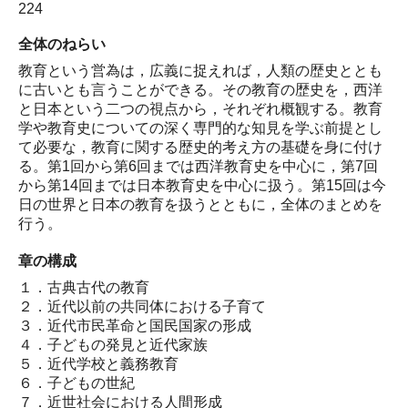
224
全体のねらい
教育という営為は，広義に捉えれば，人類の歴史ととも
に古いとも言うことができる。その教育の歴史を，西洋
と日本という二つの視点から，それぞれ概観する。教育
学や教育史についての深く専門的な知見を学ぶ前提とし
て必要な，教育に関する歴史的考え方の基礎を身に付け
る。第1回から第6回までは西洋教育史を中心に，第7回
から第14回までは日本教育史を中心に扱う。第15回は今
日の世界と日本の教育を扱うとともに，全体のまとめを
行う。
章の構成
１．古典古代の教育
２．近代以前の共同体における子育て
３．近代市民革命と国民国家の形成
４．子どもの発見と近代家族
５．近代学校と義務教育
６．子どもの世紀
７．近世社会における人間形成