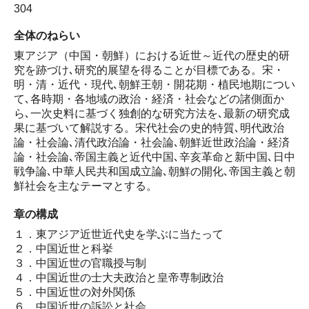
304
全体のねらい
東アジア（中国・朝鮮）における近世～近代の歴史的研
究を跡づけ､研究的展望を得ることが目標である。宋・
明・清・近代・現代､朝鮮王朝・開花期・植民地期につい
て､各時期・各地域の政治・経済・社会などの諸側面か
ら､一次史料に基づく独創的な研究方法を､最新の研究成
果に基づいて解説する。宋代社会の史的特質､明代政治
論・社会論､清代政治論・社会論､朝鮮近世政治論・経済
論・社会論､帝国主義と近代中国､辛亥革命と新中国､日中
戦争論､中華人民共和国成立論､朝鮮の開化､帝国主義と朝
鮮社会を主なテーマとする。
章の構成
１．東アジア近世近代史を学ぶに当たって
２．中国近世と科挙
３．中国近世の官職授与制
４．中国近世の士大夫政治と皇帝専制政治
５．中国近世の対外関係
６．中国近世の訴訟と社会