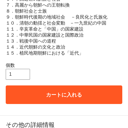
７．高麗から朝鮮への王朝転換
８．朝鮮社会と士族
９．朝鮮時代後期の地域社会 －良民化と氏族化
１０．清朝の動揺と社会変動 －一九世紀の中国
１１．辛亥革命と「中国」の国家建設
１２．中華民国の国家建設と国際政治
１３．戦後中国への道程
１４．近代朝鮮の文化と政治
１５．植民地期朝鮮における「近代」
個数
カートに入れる
その他の詳細情報