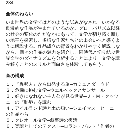
284
全体のねらい
いま世界の文学ではどのような試みがなされ、いかなる
刺激的な作品が生まれているのか。グローバリズム以降
の社会の変化のただなかにあって、文学が切り拓く新し
い地平を探索し、多様な作家たちとの出会いへと導くよ
うに解説する。作品成立の背景をわかりやすく解説しな
がら、個々の作品の魅力を紹介し、同時代と切り結ぶ世
界文学のダイナミズムを分析することにより、文学を読
み解くことのスリルと面白さを体験してもらう。
章の構成
１．『異邦人』から出発する旅─カミュとダーウド
２．危機に挑む文学─ウエルベックとサンサール
３．好きになれない主人公が見る世界─Ｊ・Ｍ・クッツ
ェーの『恥辱』を読む
４．アイルランド詩と土の匂い─シェイマス・ヒーニー
の作品から
５．クレオール文学─叙事詩の復活
６．楽譜としてのテクスト─ロラン・バルト「作者の