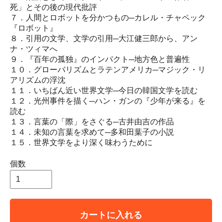
死」とその後の現代批評
７．人間とロボットを分かつもの─カレル・チャペック
『ロボット』
８．引用の文学、文学の引用─大江健三郎から、アン
ナ・ツィマへ
９．『百年の孤独』のインパクト─地方色と普遍性
１０．グローバリズムとラテンアメリカ─マジック・リ
アリズムの浮沈
１１．いちばん近い世界文学─今日の韓国文学を読む
１２．光州事件を描く─ハン・ガンの『少年が来る』を
読む
１３．言葉の「際」をさぐる─古井由吉の作品
１４．未知の言葉を求めて─多和田葉子の小説
１５．世界文学をより深く味わうために
個数
カートに入れる