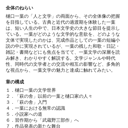
全体のねらい
樋口一葉の「人と文学」の両面から、その全体像の把握
を目指している。古典と近代の過渡期を体験した一葉
は、短い人生の中で、日本文学史の大きな節目を提示し
ている。一葉がどのような文学的な意欲を、どのような
文体で実現したのかは、完成作品としての一葉の短編小
説の中に実現されているが、一葉の残した和歌・日記・
雑記・書簡などにも焦点を当てて、一葉文学の深層を読
み解き、わかりやすく解説する。文学ジャンルや時代
性、同時代の文学者との交流や相互の影響など、多角的
な視点から、一葉文学の魅力と達成に触れてみたい。
章の構成
１．樋口一葉の文学世界
２．「萩の舎」以前の一葉と樋口家の人々
３．「萩の舎」入門
４．一葉における無常の認識
５．小説家への道
６．習作期から「武蔵野三部作」へ
７．作品発表の新たな舞台