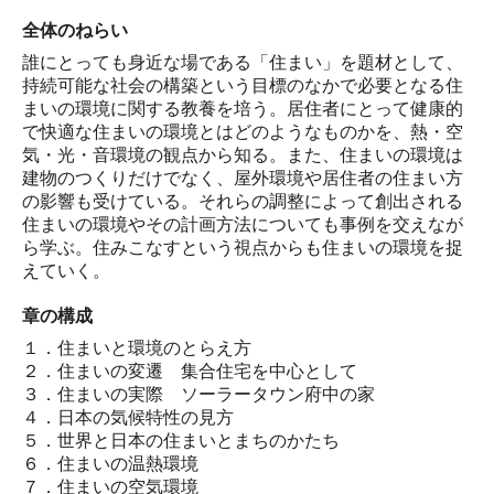
全体のねらい
誰にとっても身近な場である「住まい」を題材として、
持続可能な社会の構築という目標のなかで必要となる住
まいの環境に関する教養を培う。居住者にとって健康的
で快適な住まいの環境とはどのようなものかを、熱・空
気・光・音環境の観点から知る。また、住まいの環境は
建物のつくりだけでなく、屋外環境や居住者の住まい方
の影響も受けている。それらの調整によって創出される
住まいの環境やその計画方法についても事例を交えなが
ら学ぶ。住みこなすという視点からも住まいの環境を捉
えていく。
章の構成
１．住まいと環境のとらえ方
２．住まいの変遷 集合住宅を中心として
３．住まいの実際 ソーラータウン府中の家
４．日本の気候特性の見方
５．世界と日本の住まいとまちのかたち
６．住まいの温熱環境
７．住まいの空気環境