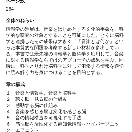
ページ数
264
全体のねらい
情報学の進展は、音楽をはじめとする文化的事象を、科
学的な研究の対象とすることを可能にした。とくに脳科
学と連携したその成果は大きく、「音楽とは何か」とい
った本質的な問題を考察する新しい材料が多出してい
る。本書では最先端の情報学と脳科学を応用して、音楽
に対する情報学ならではのアプローチの成果を学ぶ。同
時に、科学とりわけ脳科学に対して氾濫する情報を適切
に読み解く力を身につけることを目的とする。
章の構成
１．音楽と情報学、音楽と脳科学
２．聴く脳・見る脳の仕組み
３．感動する脳の仕組み
４．音楽を感じる脳は変化を感じる脳
５．音の情報構造を可視化する手法
６．感性脳を活性化する超知覚情報～ハイパーソニッ
ク・エフェクト