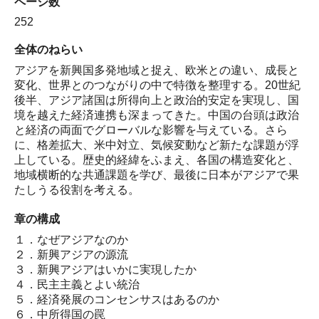
ページ数
252
全体のねらい
アジアを新興国多発地域と捉え、欧米との違い、成長と
変化、世界とのつながりの中で特徴を整理する。20世紀
後半、アジア諸国は所得向上と政治的安定を実現し、国
境を越えた経済連携も深まってきた。中国の台頭は政治
と経済の両面でグローバルな影響を与えている。さら
に、格差拡大、米中対立、気候変動など新たな課題が浮
上している。歴史的経緯をふまえ、各国の構造変化と、
地域横断的な共通課題を学び、最後に日本がアジアで果
たしうる役割を考える。
章の構成
１．なぜアジアなのか
２．新興アジアの源流
３．新興アジアはいかに実現したか
４．民主主義とよい統治
５．経済発展のコンセンサスはあるのか
６．中所得国の罠