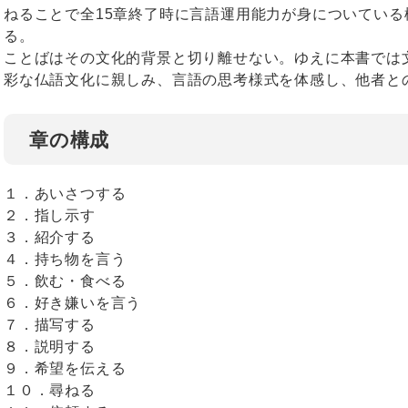
ねることで全15章終了時に言語運用能力が身についてい
る。
ことばはその文化的背景と切り離せない。ゆえに本書では
彩な仏語文化に親しみ、言語の思考様式を体感し、他者と
章の構成
１．あいさつする
２．指し示す
３．紹介する
４．持ち物を言う
５．飲む・食べる
６．好き嫌いを言う
７．描写する
８．説明する
９．希望を伝える
１０．尋ねる