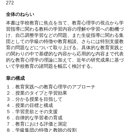
272
全体のねらい
本書は学校教育に焦点を当て、教育心理学の視点から学
習指導に関わる教科の学習内容の理解や学習への動機づ
け、自己調整学習などの問題、また生徒指導に関わる集
団としての学級の特徴や教育相談、さらには特別支援教
育の問題などについて取り上げる。具体的な教育実践と
の関わりの中で基礎的な内容から応用的な内容まで代表
的な教育心理学の理論に加えて、近年の研究成果に基づ
いて学校教育の諸問題を幅広く検討する。
章の構成
１．教育実践への教育心理学のアプローチ
２．授業のタイプと学習効果
３．分かる授業を目指して
４．授業の目標と構成
５．学習意欲とその支援
６．自律的な学習者の育成
７．教育における評価と測定
８．学級集団の特徴と教師の役割