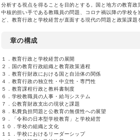
分析する視点を得ることを目的とする。国と地方の教育政
中核的担い手である教職員の問題、コロナ禍以降の学校を
ど、教育行政と学校経営が直面する現代の問題と政策課題
章の構成
１．教育行政と学校経営の展開
２．国の教育行政組織と教育政策過程
３．教育行財政における国と自治体の関係
４．教育行政の独立性・中立性・専門性
５．教育課程行政と教科書制度
６．学校教職員の人事・給与システム
７．公教育財政支出の現状と課題
８．私費負担問題と公教育の無償性への展望
９．「令和の日本型学校教育」と学校経営
１０．学校の組織と文化
１１．学校におけるリーダーシップ