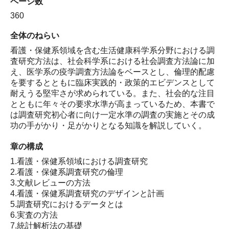
ページ数
360
全体のねらい
看護・保健系領域を含む生活健康科学系分野における調
査研究方法は、社会科学系における社会調査方法論に加
え、医学系の疫学調査方法論をベースとし、倫理的配慮
を要するとともに臨床実践的・政策的エビデンスとして
耐えうる堅牢さが求められている。また、社会的な注目
とともに年々その要求水準が高まっているため、本書で
は調査研究初心者に向け一定水準の調査の実施とその成
功の手がかり・足がかりとなる知識を解説していく。
章の構成
1.看護・保健系領域における調査研究
2.看護・保健系調査研究の倫理
3.文献レビューの方法
4.看護・保健系調査研究のデザインと計画
5.調査研究におけるデータとは
6.実査の方法
7.統計解析法の基礎