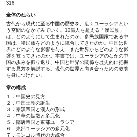
316
全体のねらい
古代から現代に至る中国の歴史を、広くユーラシアとい
う空間のなかでみていく。10億人を超える「漢民族」
は、どのようにして生まれたのか。多民族国家である中
国は、諸民族をどのように統合してきたのか。中国は世
界にどのような影響を与え、また世界からどのような影
響を被ってきたのか。本書では、ユーラシアのなかの中
国の歩みを振り返り、中国と世界の関係を歴史的に把握
する見方を解説する。現代の世界と向き合うための教養
を身につけたい。
章の構成
１．中国史の見方
２．中国王朝の誕生
３．秦漢帝国と漢人の形成
４．中華の拡散と多元化
５．隋唐帝国と東部ユーラシア
６．東部ユーラシアの多元化
７．モンゴル時代の大統合