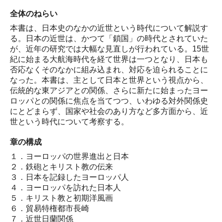
全体のねらい
本書は、日本史のなかの近世という時代について解説す
る。日本の近世は、かつて「鎖国」の時代とされていた
が、近年の研究では大幅な見直しが行われている。15世
紀に始まる大航海時代を経て世界は一つとなり、日本も
否応なくそのなかに組み込まれ、対応を迫られることに
なった。本書は、主として日本と世界という視点から、
伝統的な東アジアとの関係、さらに新たに始まったヨー
ロッパとの関係に焦点を当てつつ、いわゆる対外関係史
にとどまらず、国家や社会のあり方など多方面から、近
世という時代について考察する。
章の構成
１．ヨーロッパの世界進出と日本
２．鉄砲とキリスト教の伝来
３．日本を記録したヨーロッパ人
４．ヨーロッパを訪れた日本人
５．キリスト教と初期洋風画
６．貿易特権都市長崎
７．近世日蘭関係