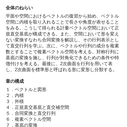
全体のねらい
平面や空間におけるベクトルの復習から始め、ベクトル
空間に内積を取り入れることで長さや角度が表せること
をみる。こうして得られる計量ベクトル空間において正
規直交基底が構成できる。また、空間において形を変え
ない変換すなわち合同変換を解説し、その行列表示とし
て直交行列を学ぶ。次に、ベクトルや行列の成分を複素
数とすることで複素ベクトル空間を考える。対称行列に
基底の変換を施し、行列が対角化できるための条件や特
徴付けを考える。最後に、2次曲面を行列を用いて表
し、2次曲面を標準形と呼ばれる形に変形し分類する。
章の構成
１．ベクトルと図形
２．内積
３．外積
４．正規直交基底と直交補空間
５．合同変換と直交行列
６．複素ベクトル空間
７．基底の変換