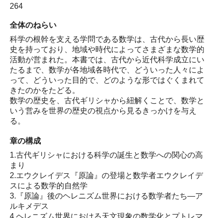
264
全体のねらい
科学の根幹を支える学問である数学は、古代から長い歴
史を持っており、地域や時代によってさまざまな数学的
活動が営まれた。本書では、古代から近代科学成立にい
たるまで、数学が各地域各時代で、どういった人々によ
って、どういった目的で、どのような形ではぐくまれて
きたのかをたどる。
数学の歴史を、古代ギリシャから紐解くことで、数学と
いう営みを世界の歴史の視点から見るきっかけを与え
る。
章の構成
1.古代ギリシャにおける科学の誕生と数学への関心の高
まり
2.エウクレイデス『原論』の登場と数学者エウクレイデ
スによる数学的自然学
3.『原論』後のヘレニズム世界における数学者たち―ア
ルキメデス
4.ヘレニズム世界における天文現象の数学化とプトレマ