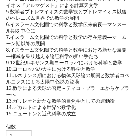
イオス『アルマゲスト』による計算天文学
5.数学者プトレマイオスの数学観とプトレマイオス以後
のヘレニズム世界での数学の展開
6.イスラーム文化圏での科学と数学伝来前夜―マンスー
ル期を中心に
7.イスラーム文化圏での科学と数学の存在意義―マーム
ーン期以降の展開
8.イスラーム文化圏での科学と数学における新たな展開
―権威を乗り越える論証科学の担い手たち
9.12世紀ルネサンス期ヨーロッパにおける科学と数学
10.ヨーロッパの大学における科学と数学
11.ルネサンス期における物体天球論の展開と数学者コペ
ルニクスによる太陽中心説の登場
12.数学による天球の否定－ティコ・ブラーエからケプラ
ーへ
13.ガリレオと新たな数学的自然学としての運動論
14.デカルトによる世界の数学化
15.ニュートンと近代科学の成立
個数