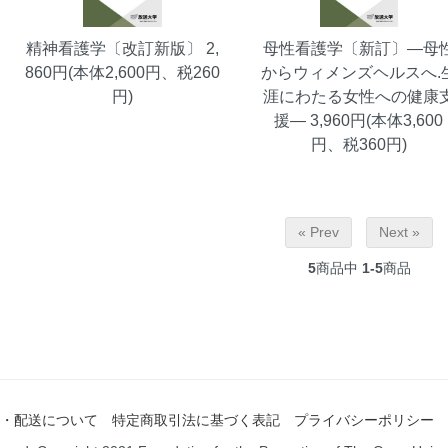
精神看護学〔改訂新版〕
2,
母性看護学〔新訂〕―母
860円(本体2,600円、税260
からウィメンズヘルスへ.
円)
涯にわたる女性への健康
援―
3,960円(本体3,600
円、税360円)
« Prev
Next »
5
商品中
1-5
商品
・配送について
特定商取引法に基づく表記
プライバシーポリシー