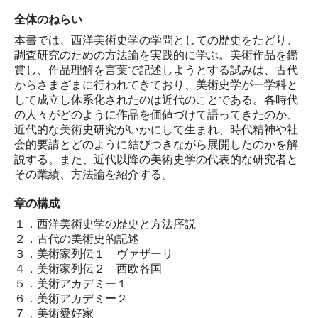
全体のねらい
本書では、西洋美術史学の学問としての歴史をたどり、
調査研究のための方法論を実践的に学ぶ。美術作品を鑑
賞し、作品理解を言葉で記述しようとする試みは、古代
からさまざまに行われてきており、美術史学が一学科と
して成立し体系化されたのは近代のことである。各時代
の人々がどのように作品を価値づけて語ってきたのか、
近代的な美術史研究がいかにして生まれ、時代精神や社
会的要請とどのように結びつきながら展開したのかを解
説する。また、近代以降の美術史学の代表的な研究者と
その業績、方法論を紹介する。
章の構成
１．西洋美術史学の歴史と方法序説
２．古代の美術史的記述
３．美術家列伝１ ヴァザーリ
４．美術家列伝２ 西欧各国
５．美術アカデミー１
６．美術アカデミー２
７．美術愛好家