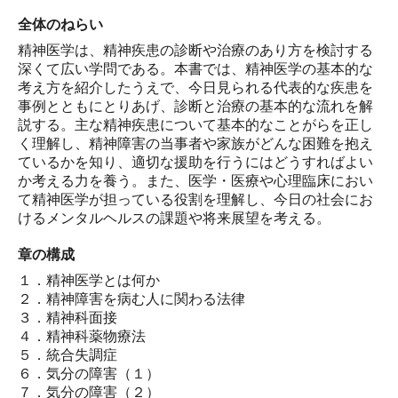
全体のねらい
精神医学は、精神疾患の診断や治療のあり方を検討する
深くて広い学問である。本書では、精神医学の基本的な
考え方を紹介したうえで、今日見られる代表的な疾患を
事例とともにとりあげ、診断と治療の基本的な流れを解
説する。主な精神疾患について基本的なことがらを正し
く理解し、精神障害の当事者や家族がどんな困難を抱え
ているかを知り、適切な援助を行うにはどうすればよい
か考える力を養う。また、医学・医療や心理臨床におい
て精神医学が担っている役割を理解し、今日の社会にお
けるメンタルヘルスの課題や将来展望を考える。
章の構成
１．精神医学とは何か
２．精神障害を病む人に関わる法律
３．精神科面接
４．精神科薬物療法
５．統合失調症
６．気分の障害（１）
７．気分の障害（２）