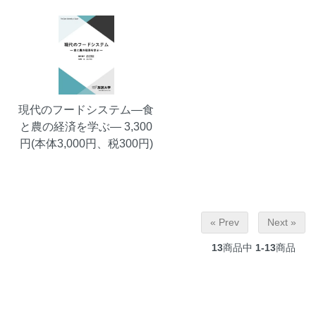
現代のフードシステム―食
と農の経済を学ぶ―
3,300
円(本体3,000円、税300円)
« Prev
Next »
13
商品中
1-13
商品